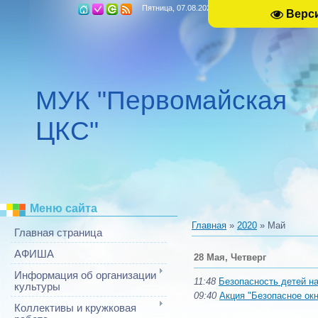
Пятница, 07.08.2026, 12:34
Верс
МУК "Первомайская
ЦКС"
Меню сайта
Главная
»
2020
»
Май
Главная страница
АФИША
28 Мая, Четверг
Информация об организации
11:48
Безопасность детей н
культуры
09:40
Акция "Безопасное окн
Коллективы и кружковая