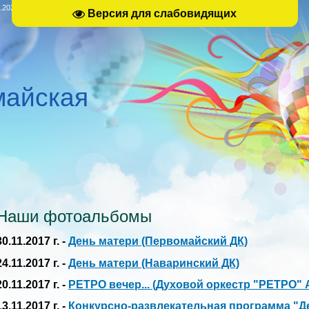
.2026, 11:28
Версия для слабовидящих
майская
Наши фотоальбомы
30.11.2017 г. -
День матери (Первомайский ДК)
24.11.2017 г. -
День матери (Наваринский ДК)
20.11.2017 г. -
РЕТРО вечер... (Духовой оркестр "РЕТРО" 
13.11.2017 г. -
Конкурсно-развлекательная программа "Д