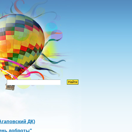
Агаповский ДК)
ень доброты"