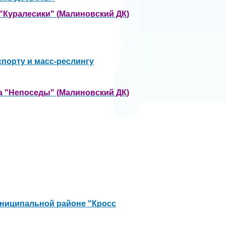
"Куралесики" (Малиновский ДК)
спорту и масс-реслингу
а "Непоседы" (Малиновский ДК)
униципальной районе "Кросс