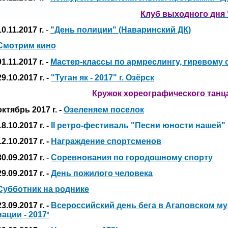
Клуб выходного дня 
10.11.2017 г.
-
"День полиции" (Наваринский ДК)
Смотрим кино
01.11.2017 г. -
Мастер-классы по армреслингу, гиревому 
29.10.2017 г. -
"Туган як - 2017" г. Озёрск
Кружок хореографического танц
октябрь 2017 г. -
Озеленяем поселок
18.10.2017 г. -
II ретро-фестиваль "Песни юности нашей"
12.10.2017 г. -
Награждение спортсменов
30.09.2017 г.
-
Соревнования по городошному спорту
29.09.2017 г. -
День пожилого человека
Субботник на роднике
23.09.2017 г. -
Всероссийский день бега в Агаповском м
нации - 2017
"