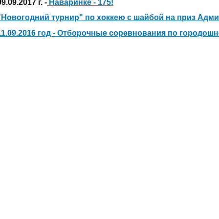
09.09.2017 г. -
Наваринке - 175!
"Новогодний турнир" по хоккею с шайбой на приз Адм
11.09.2016 год - Отборочные соревнования по городош